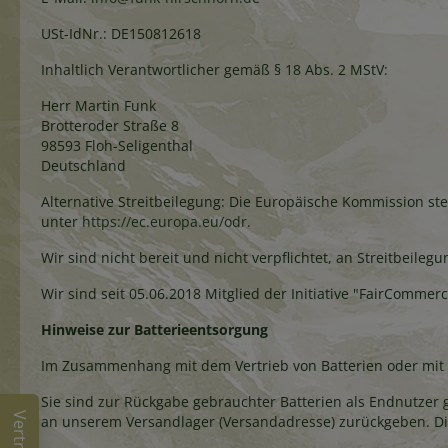
USt-IdNr.: DE150812618
Inhaltlich Verantwortlicher gemäß § 18 Abs. 2 MStV:
Herr Martin Funk
Brotteroder Straße 8
98593 Floh-Seligenthal
Deutschland
Alternative Streitbeilegung: Die Europäische Kommission stel
unter
https://ec.europa.eu/odr
.
Wir sind nicht bereit und nicht verpflichtet, an Streitbeil
Wir sind seit 05.06.2018 Mitglied der Initiative "FairComme
Hinweise zur Batterieentsorgung
Im Zusammenhang mit dem Vertrieb von Batterien oder mit de
Sie sind zur Rückgabe gebrauchter Batterien als Endnutzer ge
an unserem Versandlager (Versandadresse) zurückgeben. D