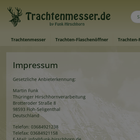
inhalt springen
Trachtenmesser
Trachten-Flaschenöffner
Trachten-
Herren
Impressum
Schmuck für die Lederhose
Kragen- und Reversschmuck
Gesetzliche Anbieterkennung:
Martin Funk
Thüringer Hirschhornverarbeitung
Brotteroder Straße 8
98593 Floh-Seligenthal
Deutschland
Telefon: 03684921238
Telefax: 03684921158
E-Mail:
info@funk-hirschhorn.de