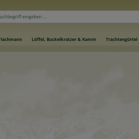
Flachmann
Löffel, Buckelkratzer & Kamm
Trachtengürtel
Damen
Hirschhornschmuck
Silberschmuck