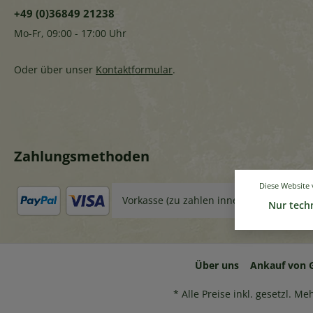
+49 (0)36849 21238
Mo-Fr, 09:00 - 17:00 Uhr
Oder über unser
Kontaktformular
.
Zahlungsmethoden
Diese Website
Vorkasse (zu zahlen innerhalb 14 Tage)
Nur tech
Über uns
Ankauf von 
* Alle Preise inkl. gesetzl. M