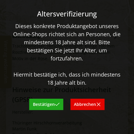
Altersverifizierung
Dieses konkrete Produktangebot unseres
Online-Shops richtet sich an Personen, die
Beschreibung
mindestens 18 Jahre alt sind. Bitte
Vertrag widerrufen
Trachtenmesser, Hirschkronengriff, Klinge 100 mm
bestätigen Sie jetzt Ihr Alter, um
Rostfrei hochglanzpoliert, mit handgeschnitztem
fortzufahren.
Motiv in der Rose. Die Sc…
Mehr
Hiermit bestätige ich, dass ich mindestens
18 Jahre alt bin.
Hinweise zur Produktsicherheit
(GPSR)
Bestätigen
Abbrechen
Hersteller:
Thüringer Hirschhornverarbeitung
Martin Funk