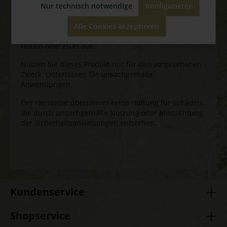
Nur technisch notwendige
Konfigurieren
Messer nur dort, wo es erlaubt ist.
Halten Sie die Finger immer außerhalb der
Alle Cookies akzeptieren
Schnittbereich. Bewahren Sie Messer in geeigneten
Hüllen oder Etuis auf.
Nutzen Sie dieses Produkt nur für den vorgesehenen
Zweck. Unterlassen Sie unsachgemäße
Anwendungen.
Der Hersteller übernimmt keine Haftung für Schäden,
die durch unsachgemäße Nutzung oder Missachtung
der Sicherheitsanweisungen entstehen.
Kundenservice
Shopservice